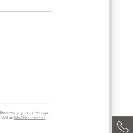
 Beantwortung meiner Anfrage
E-Mail an
info@friseur-zettl.de