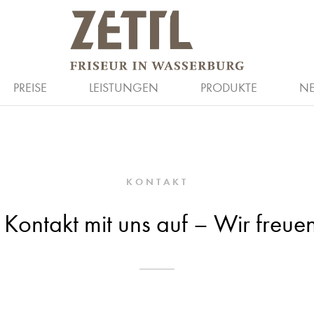
ARBEITGEBER
HAARE
SALON
STELLENANZEIGEN
GUTSCHEIN
TEAM
PREISE
LEISTUNGEN
PRODUKTE
N
KONTAKT
ontakt mit uns auf – Wir freuen